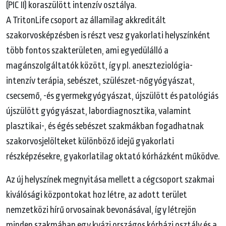
(PIC II) koraszülött intenzív osztálya.
A TritonLife csoport az államilag akkreditált
szakorvosképzésben is részt vesz gyakorlati helyszínként
több fontos szakterületen, ami egyedülálló a
magánszolgáltatók között, így pl. aneszteziológia-
intenzív terápia, sebészet, szülészet-nőgyógyászat,
csecsemő, -és gyermekgyógyászat, újszülött és patológiás
újszülött gyógyászat, labordiagnosztika, valamint
plasztikai-, és égés sebészet szakmákban fogadhatnak
szakorvosjelölteket különböző idejű gyakorlati
részképzésekre, gyakorlatilag oktató kórházként működve.
Az új helyszínek megnyitása mellett a cégcsoport szakmai
kiválósági központokat hoz létre, az adott terület
nemzetközi hírű orvosainak bevonásával, így létrejön
minden szakmában egy kvázi országos kórházi osztály és a