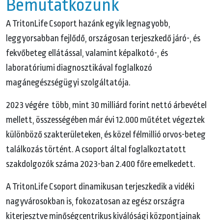
Bemutatkozunk
A TritonLife Csoport hazánk egyik legnagyobb,
leggyorsabban fejlődő, országosan terjeszkedő járó-, és
fekvőbeteg ellátással, valamint képalkotó-, és
laboratóriumi diagnosztikával foglalkozó
magánegészségügyi szolgáltatója.
2023 végére több, mint 30 milliárd forint nettó árbevétel
mellett, összességében már évi 12.000 műtétet végeztek
különböző szakterületeken, és közel félmillió orvos-beteg
találkozás történt. A csoport által foglalkoztatott
szakdolgozók száma 2023-ban 2.400 főre emelkedett.
A TritonLife Csoport dinamikusan terjeszkedik a vidéki
nagyvárosokban is, fokozatosan az egész országra
kiterjesztve minőségcentrikus kiválósági központjainak