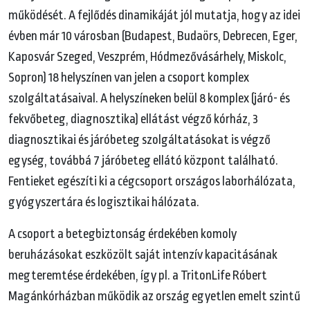
működését. A fejlődés dinamikáját jól mutatja, hogy az idei
évben már 10 városban (Budapest, Budaörs, Debrecen, Eger,
Kaposvár Szeged, Veszprém, Hódmezővásárhely, Miskolc,
Sopron) 18 helyszínen van jelen a csoport komplex
szolgáltatásaival. A helyszíneken belül 8 komplex (járó- és
fekvőbeteg, diagnosztika) ellátást végző kórház, 3
diagnosztikai és járóbeteg szolgáltatásokat is végző
egység, továbbá 7 járóbeteg ellátó központ található.
Fentieket egészíti ki a cégcsoport országos laborhálózata,
gyógyszertára és logisztikai hálózata.
A csoport a betegbiztonság érdekében komoly
beruházásokat eszközölt saját intenzív kapacitásának
megteremtése érdekében, így pl. a TritonLife Róbert
Magánkórházban működik az ország egyetlen emelt szintű